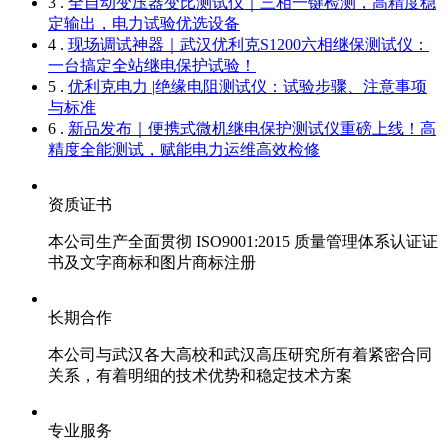
3 .
全自动变压器变比测试仪｜三相一键检测，高精度稳
定输出，电力试验优选设备
4 .
现场调试神器｜武汉优利克S1200六相继保测试仪：
一台搞定全站继电保护试验！
5 .
优利克电力 |绝缘电阻测试仪：试验步骤、注意事项
与标准​
6 .
新品发布｜便携式微机继电保护测试仪重磅上线！高
精度全能测试，赋能电力运维高效检修
资质证书
本公司生产全面贯彻 ISO9001:2015 质量管理体系认证证
书及文字商标和图片商标注册
长期合作
本公司与武汉各大高校和武汉高压研究所有着紧密合同
关系，有着明细的技术优势和稳定技术方案
专业服务