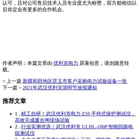
认可，且对公司售后技术人员专业度尤为称赞，双方都相信以
后肯定会有更多的合作机会。
作者声明：本篇文章由
优利克电力
原著创意，请勿随意转
载。
< 上一篇
新疆和田地区昆玉市客户采购电力试验设备一批
下一篇 >
2021年武汉优利克清明节放假通知
推荐文章
1 .
精工自研！武汉优利克电力 Z10 手持式保护测试仪，
高效完成重合闸现场试验
2 .
行业实测优选｜武汉优利克 ULHL-100P 智能回路电
阻测试仪