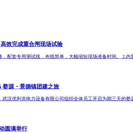
，高效完成重合闸现场试验
路，配套专用测试线，布线简单，大幅缩短现场准备时间。 2.
6 婺源・景德镇团建之旅
，武汉优利克电力设备有限公司组织全体员工开启为期三天的婺
动圆满举行