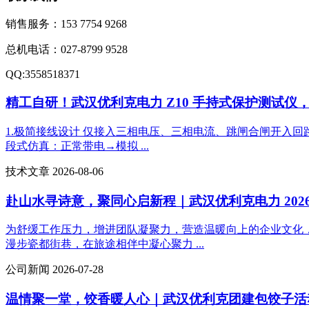
销售服务：
153 7754 9268
总机电话：
027-8799 9528
QQ:
3558518371
精工自研！武汉优利克电力 Z10 手持式保护测试仪
1.极简接线设计 仅接入三相电压、三相电流、跳闸合闸开入回
段式仿真：正常带电→模拟 ...
技术文章 2026-08-06
赴山水寻诗意，聚同心启新程｜武汉优利克电力 202
为舒缓工作压力，增进团队凝聚力，营造温暖向上的企业文化
漫步瓷都街巷，在旅途相伴中凝心聚力 ...
公司新闻 2026-07-28
温情聚一堂，饺香暖人心｜武汉优利克团建包饺子活