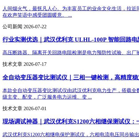
人间烟火气，最抚凡人心。为丰富员工的业余文化生活，拉近
在欢声笑语中感受团圆暖意。 ...
公司新闻 2026-07-22
行业实测优选｜武汉优利克 ULHL-100P 智能回路
高压断路器、隔离开关回路电阻检测是电力预防性试验、出厂验收
技术文章 2026-07-17
全自动变压器变比测试仪｜三相一键检测，高精度稳
本款全自动变压器变比测试仪由武汉优利克电力生产，搭载全
级主变、配变，广泛服务电力运维、变 ...
技术文章 2026-07-01
现场调试神器｜武汉优利克S1200六相继保测试仪
武汉优利克S1200六相继电保护测试仪，六相电流电压同步输