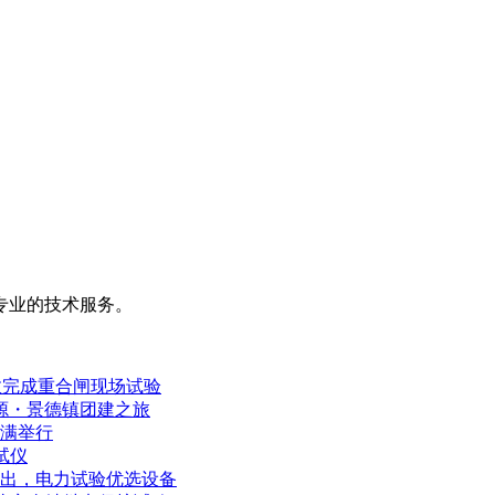
专业的技术服务。
效完成重合闸现场试验
婺源・景德镇团建之旅
满举行
试仪
出，电力试验优选设备