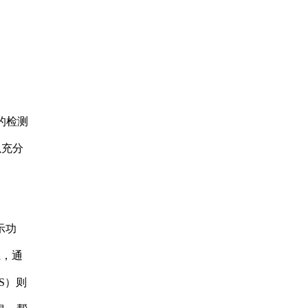
的检测
以充分
示功
系，通
S）则