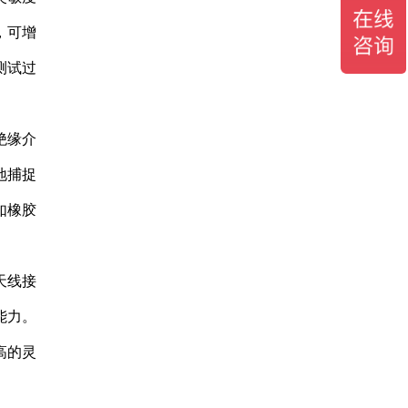
，可增
测试过
绝缘介
地捕捉
如橡胶
天线接
能力。
高的灵