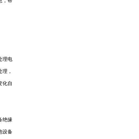
息，帮
处理电
处理，
变化自
备绝缘
他设备