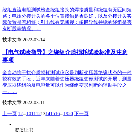
绕组直流电阻测试检查绕组接头的焊接质量和绕组有无匝间短
路；电压分接开关的各个位置接触是否良好，以及分接开关实
际位置是否相符；引出线有无断裂；多股导线并绕的绕组是否
有断股等情况。 ...
技术文章 2022-03-14
【电气试验指导】之绕组介质损耗试验标准及注意
事项
全自动抗干扰介质损耗测试仪它是判断变压器绝缘状态的一种
较有效的手段，近年来随着变压器绕组变形测试的开展，测量
变压器绕组的及电容量可以作为绕组变形判断的辅助手段之
一。 ...
技术文章 2022-03-11
上一页
1
2
...
10
11
12
13
14
15
16
...
19
20
下一页
资质证书