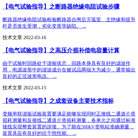
【电气试验指导】之断路器绝缘电阻试验步骤
断路器绝缘电阻试验检验断路器合闸后灭弧室、主绝缘和提升
杆是否发生受潮，劣化变质等缺陷。 ...
技术文章 2022-03-16
【电气试验指导】之高压介损补偿电容量计算
由于试验时回路处于谐振状态，回路本身具有良好的滤波作
用，电源波形中的谐波成分在被试品两端大为减少，通常输出
良好的正弦波形电压。 ...
技术文章 2022-03-15
【电气试验指导】之成套设备主要技术指标
变频串联谐振试验装置要满足能够实现同时正接线二通道介质
损耗测量和反接线二通道介质损耗测量，各单元之间通过标准
接线实现整套装置的连接。为了能在500kV变电站准确测量，
装置具应有良好的抗干扰性能。 ...