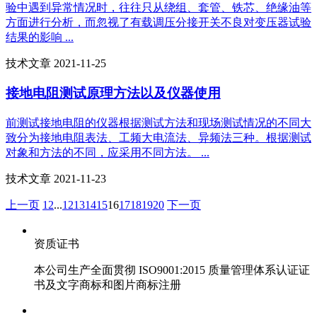
验中遇到异常情况时，往往只从绕组、套管、铁芯、绝缘油等
方面进行分析，而忽视了有载调压分接开关不良对变压器试验
结果的影响 ...
技术文章 2021-11-25
接地电阻测试原理方法以及仪器使用
前测试接地电阻的仪器根据测试方法和现场测试情况的不同大
致分为接地电阻表法、工频大电流法、异频法三种。根据测试
对象和方法的不同，应采用不同方法。 ...
技术文章 2021-11-23
上一页
1
2
...
12
13
14
15
16
17
18
19
20
下一页
资质证书
本公司生产全面贯彻 ISO9001:2015 质量管理体系认证证
书及文字商标和图片商标注册