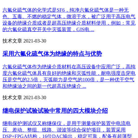
六氟化硫气体的化学式是SF6，纯净六氟化硫气体是一种无
色、五毒、不燃的稳定气体，微溶于水，被广泛用于高压电气
设备的绝缘介质或者是超高压绝缘介质材料使用，例如：常见
的六氟化硫真空开关中灭弧装置，GIS电 ...
技术文章 2021-03-30
采用六氟化硫气体为绝缘的特点与优势
六氟化硫气体作为绝缘介质材料在高压设备中应用广泛，高纯
度六氟化硫气体具有良好的绝缘和灭弧性能，耐电强度击穿电
压是空气的2.5倍，灭弧能力是空气的100倍，是一种优于空气
和绝缘油之间的新一代超高压绝缘介 ...
技术文章 2021-03-30
继电保护试验试验中常用的四大模块介绍
继电保护测试仪又称继保仪，是用于测量保护装置中电流电
压、差动、整组、线路、谐波等综合保护项目，装置采用
DSP+FPGA结构，16位DAC输出，稳定可靠，配备有超薄型