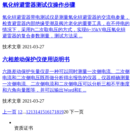
氧化锌避雷器测试仪操作步骤
氧化锌避雷器带电测试仪是测量氧化锌避雷器的交流电参量，
检查避雷器内部绝缘受潮及阀片老化的重要工具，在不停电的
情况下，采用Pt二次取电压的方式，实现6~35kV电压氧化锌
避雷器的复合参数测量，测试方法采 ...
技术文章 2021-03-27
六相差动保护仪使用说明书
六路差动保护矢量仪是一种可以同时测量一次侧电流、二次侧
电流和二次侧电压既而做分析得出报告的仪器，仪器精确测量
一次侧电流、二次侧电流和二次侧电压可以分析三相不平衡度
和六角向量图等，并可以输出Word和E ...
技术文章 2021-03-27
上一页
1
2
...
12
13
14
15
16
17
18
19
20
下一页
资质证书