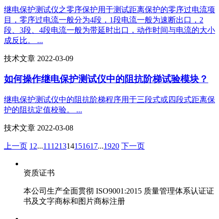
继电保护测试仪之零序保护用于测试距离保护的零序过电流项
目，零序过电流一般分为4段，1段电流一般为速断出口，2
段、3段、4段电流一般为带延时出口，动作时间与电流的大小
成反比。 ...
技术文章 2022-03-09
如何操作继电保护测试仪中的阻抗阶梯试验模块？
继电保护测试仪中的阻抗阶梯程序用于三段式或四段式距离保
护的阻抗定值校验。 ...
技术文章 2022-03-08
上一页
1
2
...
11
12
13
14
15
16
17
...
19
20
下一页
资质证书
本公司生产全面贯彻 ISO9001:2015 质量管理体系认证证
书及文字商标和图片商标注册